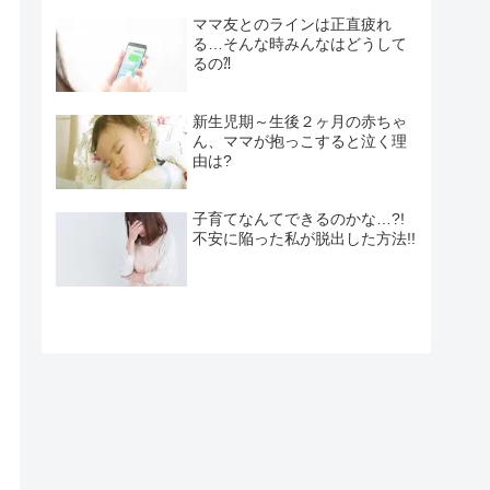
ママ友とのラインは正直疲れ
る…そんな時みんなはどうして
るの⁈
新生児期～生後２ヶ月の赤ちゃ
ん、ママが抱っこすると泣く理
由は?
子育てなんてできるのかな…?!
不安に陥った私が脱出した方法!!